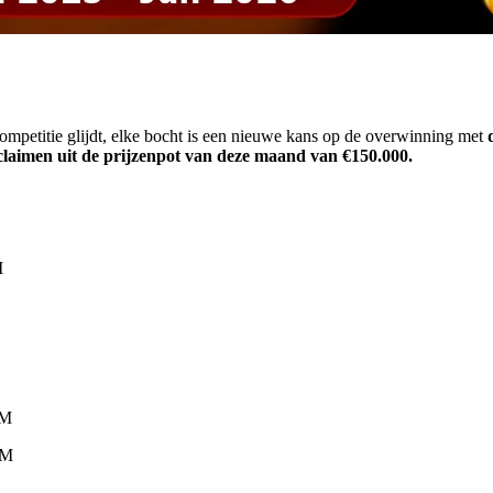
competitie glijdt, elke bocht is een nieuwe kans op de overwinning met
 claimen uit de prijzenpot van deze maand van €150.000.
M
PM
AM