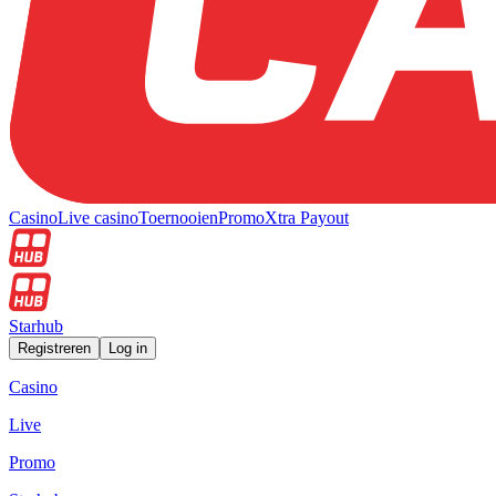
Casino
Live casino
Toernooien
Promo
Xtra Payout
Starhub
Registreren
Log in
Casino
Live
Promo