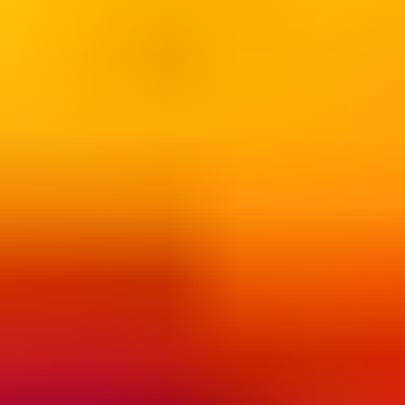
Pirots 5
Elk Studios
Jouez en demo