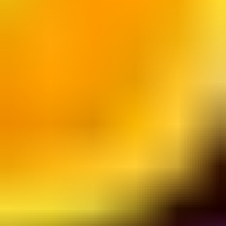
Bus Stop Bonanza
Yggdrasil
Jouez en demo