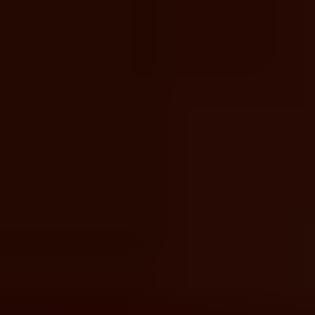
Casino
Casino en direct
Tournois
Promo
Xtra Payout
Starhub
S'inscrire
Se connecter
Casino
En direct
Promo
Starhub