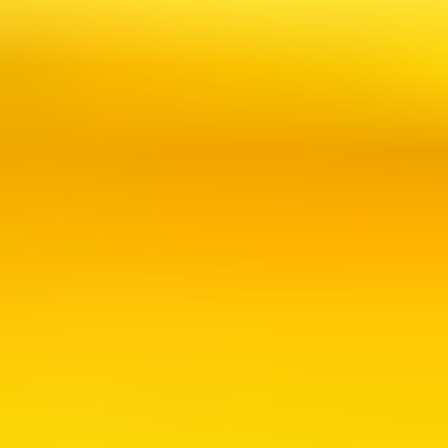
Rechercher des jeux
...
Accueil