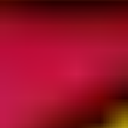
Luxor of Cleopatra
PragmaticPlay