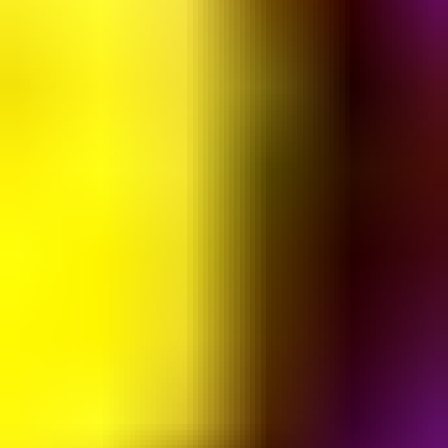
20 Burning Hot Clover Chance
EGT Digital
Jouez en demo