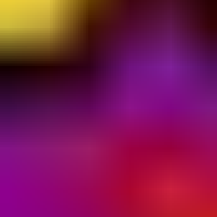
Color Game Bonanza
PragmaticPlay
Jouez en demo