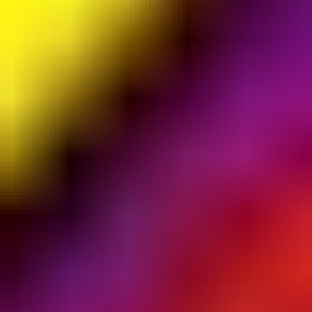
Clover Smash
Playson
Jouez en demo