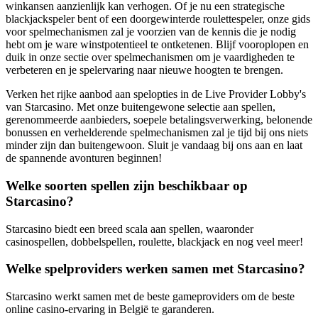
winkansen aanzienlijk kan verhogen. Of je nu een strategische
blackjackspeler bent of een doorgewinterde roulettespeler, onze gids
voor spelmechanismen zal je voorzien van de kennis die je nodig
hebt om je ware winstpotentieel te ontketenen. Blijf vooroplopen en
duik in onze sectie over spelmechanismen om je vaardigheden te
verbeteren en je spelervaring naar nieuwe hoogten te brengen.
Verken het rijke aanbod aan spelopties in de Live Provider Lobby's
van Starcasino. Met onze buitengewone selectie aan spellen,
gerenommeerde aanbieders, soepele betalingsverwerking, belonende
bonussen en verhelderende spelmechanismen zal je tijd bij ons niets
minder zijn dan buitengewoon. Sluit je vandaag bij ons aan en laat
de spannende avonturen beginnen!
Welke soorten spellen zijn beschikbaar op
Starcasino?
Starcasino biedt een breed scala aan spellen, waaronder
casinospellen, dobbelspellen, roulette, blackjack en nog veel meer!
Welke spelproviders werken samen met Starcasino?
Starcasino werkt samen met de beste gameproviders om de beste
online casino-ervaring in België te garanderen.