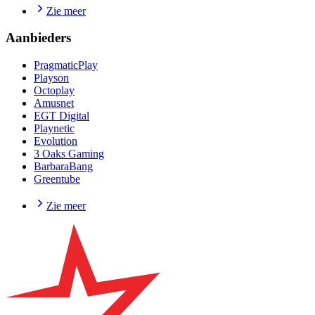
Zie meer
Aanbieders
PragmaticPlay
Playson
Octoplay
Amusnet
EGT Digital
Playnetic
Evolution
3 Oaks Gaming
BarbaraBang
Greentube
Zie meer