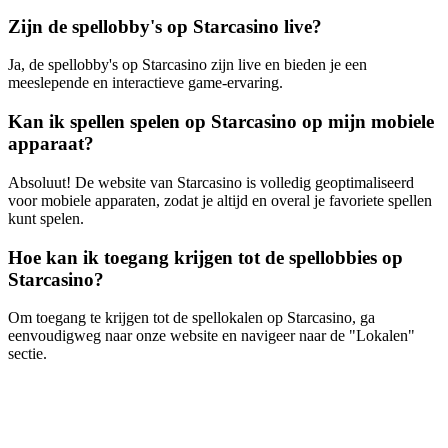
Zijn de spellobby's op Starcasino live?
Ja, de spellobby's op Starcasino zijn live en bieden je een
meeslepende en interactieve game-ervaring.
Kan ik spellen spelen op Starcasino op mijn mobiele
apparaat?
Absoluut! De website van Starcasino is volledig geoptimaliseerd
voor mobiele apparaten, zodat je altijd en overal je favoriete spellen
kunt spelen.
Hoe kan ik toegang krijgen tot de spellobbies op
Starcasino?
Om toegang te krijgen tot de spellokalen op Starcasino, ga
eenvoudigweg naar onze website en navigeer naar de "Lokalen"
sectie.