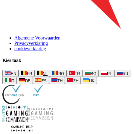
Algemene Voorwaarden
Privacyverklaring
cookieverklaring
Kies taal
:
EN
FR
NL
RO
TR
BG
PL
RU
IT
DE
ES
TH
ZH
UK