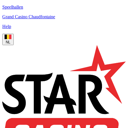
Speelhallen
Grand Casino Chaudfontaine
Help
NL