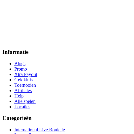
Informatie
Blogs
Promo
Xtra Payout
Geldkluis
Toernooien
Affiliates
Help
Alle spelen
Locaties
Categorieën
International Live Roulette