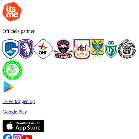
Officiële partner
Te verkrijgen op
Google Play