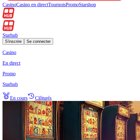
Casino
Casino en direct
Tournois
Promo
Starshop
Starhub
S'inscrire
Se connecter
Casino
En direct
Promo
Starhub
En cours
Clôturés