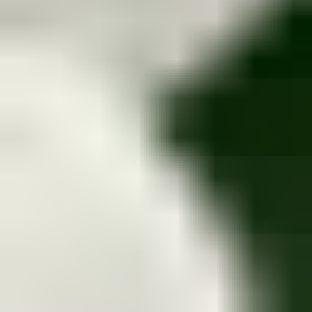
Слоти
Ігри в Костi
Настільні ігри
Категорії
Теми
Постачальники