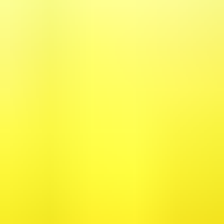
เกมลูกเต๋ายอดนิยม
ดูเพิ่ม