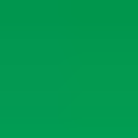
Fruit Play Dice
Fazi
ทดลองเล่น