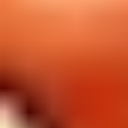
Gates of Olympus 1000 Dice
PragmaticPlay
ทดลองเล่น