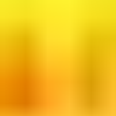
Hot Cubes
Greentube
ทดลองเล่น