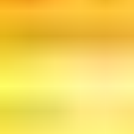
Mega Wheels
AirDice
ทดลองเล่น