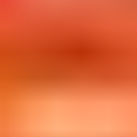
MultiDice 81
EGaming
ทดลองเล่น