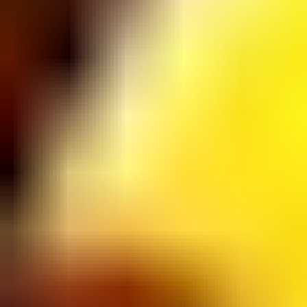
เกมลูกเต๋าใหม่
ดูเพิ่ม