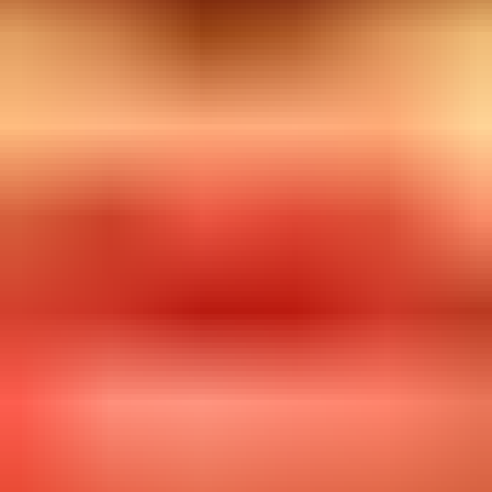
Starliner 2
Greentube