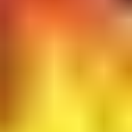
ค้นหาเกม
...
บ้าน