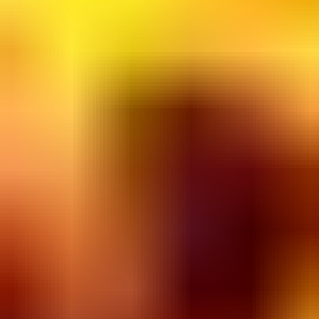
หน้าแรก
คาสิโนสด
การแข่งขัน
โปรโมชั่น
Starshop
Starhub
ลงทะเบียน
เข้าสู่ระบบ
หน้าหลัก
ถ่ายทอดสด
โปรโมชั่น
Starhub