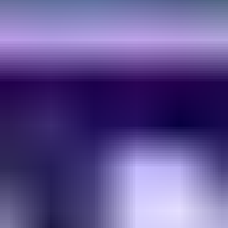
Monopoly Roll 'em
Evolution