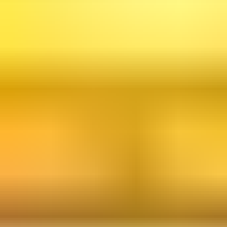
Infinity Dice
AirDice
ทดลองเล่น