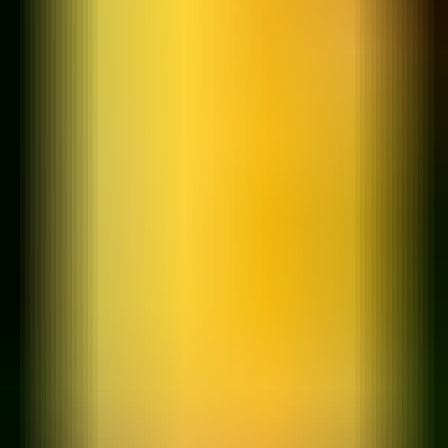
Super Flip Dice
PlaynGo
ทดลองเล่น