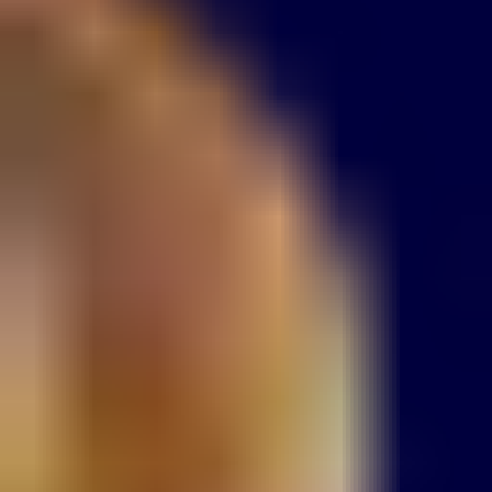
Казино
Живое казино
Турниры
Промо
Starshop
Starhub
Зарегистрироваться
Войти
Казино
Живой
Промо
Starhub