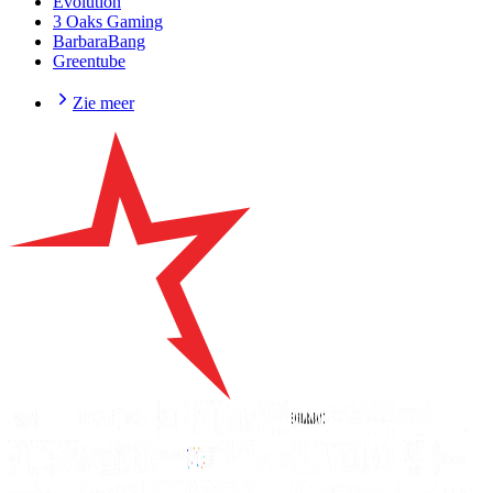
Evolution
3 Oaks Gaming
BarbaraBang
Greentube
Zie meer