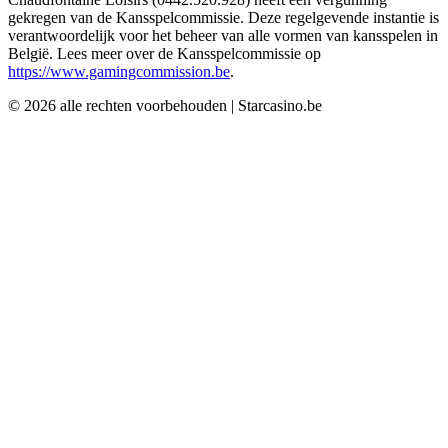
gekregen van de Kansspelcommissie. Deze regelgevende instantie is
verantwoordelijk voor het beheer van alle vormen van kansspelen in
België. Lees meer over de Kansspelcommissie op
https://www.gamingcommission.be
.
©
2026
alle rechten voorbehouden
|
Starcasino.be