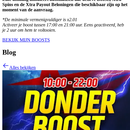
Spins en de Xtra Payout Beloningen die beschikbaar zijn op het
moment van de aanvraag.
*De minimale vermenigvuldiger is x2.01
Activeer je boost tussen 17:00 en 21:00 uur. Eens geactiveerd, heb
je 2 uur om hem te voltooien.
BEKIJK MIJN BOOSTS
Blog
Alles bekijken