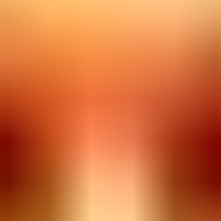
Starliner
Greentube
Jugar a la demo