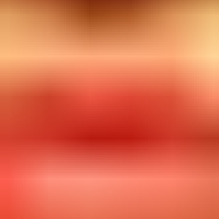
Jugar a la demo