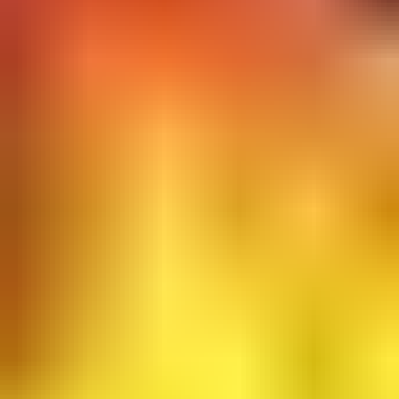
Buscar juegos
...
Inicio
Proveedores