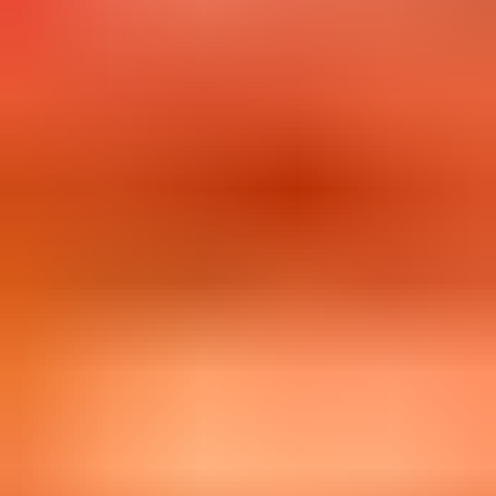
MultiDice 81
EGaming
Jugar a la demo