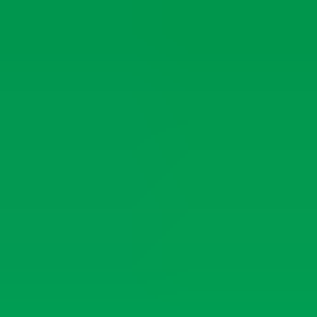
Fruit Play Dice
Fazi
Jugar a la demo