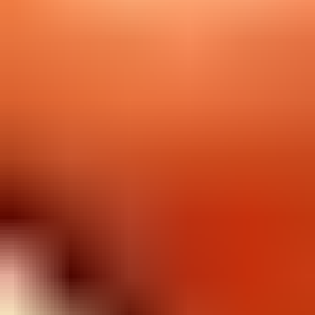
Gates of Olympus 1000 Dice
PragmaticPlay
Jugar a la demo