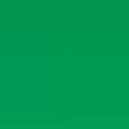
Fruit Play Dice
Fazi
Пуснете демо