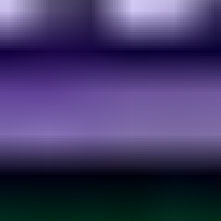
40 Burning Roll
EGT Digital
Пуснете демо