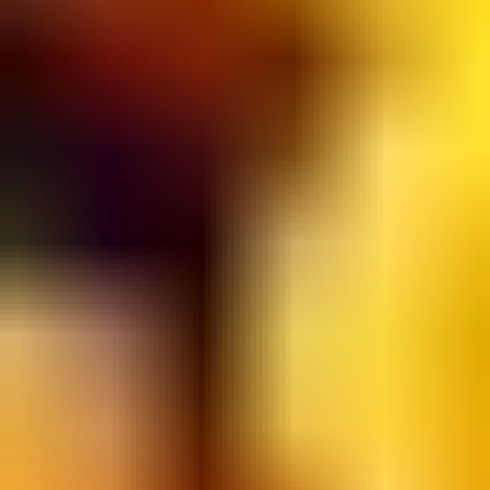
100 Dazzling Roll Clover Chance
EGT Digital
Пуснете демо