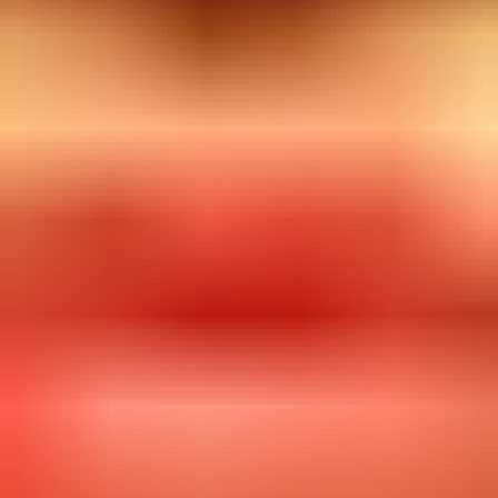
Mystery Deal
AirDice
Пуснете демо