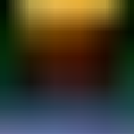
PlaynGo
Пуснете демо