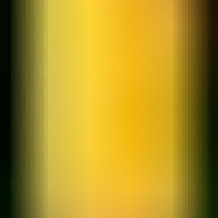
Super Flip Dice