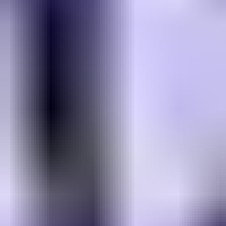
40 Joker Roll
EGT Digital
Пуснете демо