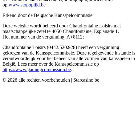
op
www.stopoptijd.be
Erkend door de Belgische Kansspelcommissie
Deze website wordt beheerd door Chaudfontaine Loisirs met
maatschappelijke zetel te 4050 Chaudfontaine, Esplanade 1.
Het nummer van de vergunning: A+8112;
Chaudfontaine Loisirs (0442.520.928) heeft een vergunning
gekregen van de Kansspelcommissie. Deze regelgevende instantie is
verantwoordelijk voor het beheer van alle vormen van kansspelen in
België. Lees meer over de Kansspelcommissie op
https://www.gamingcommission.be
.
©
2026
alle rechten voorbehouden
|
Starcasino.be