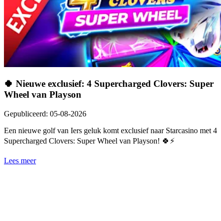
🍀 Nieuwe exclusief: 4 Supercharged Clovers: Super
Wheel van Playson
Gepubliceerd
:
05-08-2026
Een nieuwe golf van Iers geluk komt exclusief naar Starcasino met 4
Supercharged Clovers: Super Wheel van Playson! 🍀⚡
Lees meer