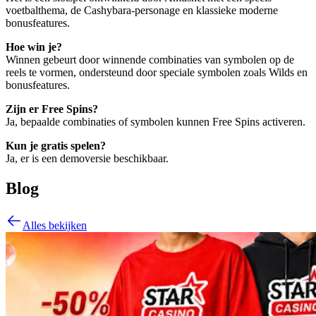
voetbalthema, de Cashybara-personage en klassieke moderne
bonusfeatures.
Hoe win je?
Winnen gebeurt door winnende combinaties van symbolen op de
reels te vormen, ondersteund door speciale symbolen zoals Wilds en
bonusfeatures.
Zijn er Free Spins?
Ja, bepaalde combinaties of symbolen kunnen Free Spins activeren.
Kun je gratis spelen?
Ja, er is een demoversie beschikbaar.
Blog
Alles bekijken