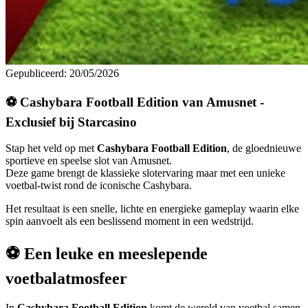
Gepubliceerd
:
20/05/2026
⚽ Cashybara Football Edition van Amusnet -
Exclusief bij Starcasino
Stap het veld op met
Cashybara Football Edition
, de gloednieuwe
sportieve en speelse slot van Amusnet.
Deze game brengt de klassieke slotervaring maar met een unieke
voetbal-twist rond de iconische Cashybara.
Het resultaat is een snelle, lichte en energieke gameplay waarin elke
spin aanvoelt als een beslissend moment in een wedstrijd.
⚽ Een leuke en meeslepende
voetbalatmosfeer
In
Cashybara Football Edition
komt de wereld van voetbal samen