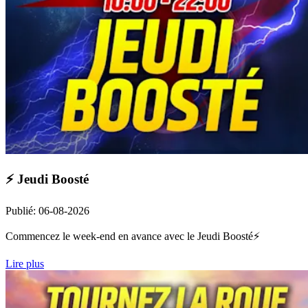
⚡ Jeudi Boosté
Publié
:
06-08-2026
Commencez le week-end en avance avec le Jeudi Boosté⚡
Lire plus