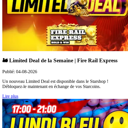
🚂 Limited Deal de la Semaine | Fire Rail Express
Publié
:
04-08-2026
Un nouveau Limited Deal est disponible dans le Starshop !
Débloquez-le maintenant en échange de vos Starcoins.
Lire plus