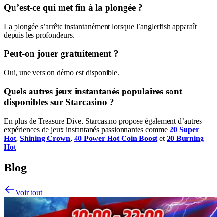
Qu’est-ce qui met fin à la plongée ?
La plongée s’arrête instantanément lorsque l’anglerfish apparaît
depuis les profondeurs.
Peut-on jouer gratuitement ?
Oui, une version démo est disponible.
Quels autres jeux instantanés populaires sont
disponibles sur Starcasino ?
En plus de Treasure Dive, Starcasino propose également d’autres
expériences de jeux instantanés passionnantes comme
20 Super
Hot
,
Shining Crown
,
40 Power Hot Coin Boost
et
20 Burning
Hot
Blog
Voir tout