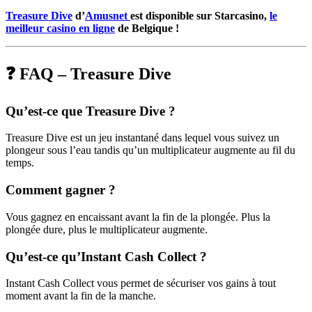
Treasure Dive
d’
Amusnet
est disponible sur Starcasino,
le
meilleur casino en ligne
de Belgique !
❓ FAQ – Treasure Dive
Qu’est-ce que Treasure Dive ?
Treasure Dive est un jeu instantané dans lequel vous suivez un
plongeur sous l’eau tandis qu’un multiplicateur augmente au fil du
temps.
Comment gagner ?
Vous gagnez en encaissant avant la fin de la plongée. Plus la
plongée dure, plus le multiplicateur augmente.
Qu’est-ce qu’Instant Cash Collect ?
Instant Cash Collect vous permet de sécuriser vos gains à tout
moment avant la fin de la manche.