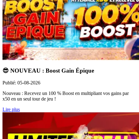
😎 NOUVEAU : Boost Gain Épique
Publié
:
05-08-2026
Nouveau : Recevez un 100 % Boost en multipliant vos gains par
x50 en un seul tour de jeu !
Lire plus