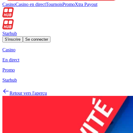
Casino
Casino en direct
Tournois
Promo
Xtra Payout
Starhub
S'inscrire
Se connecter
Casino
En direct
Promo
Starhub
Retour vers l'aperçu