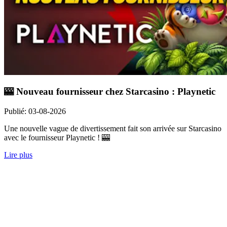
🎰 Nouveau fournisseur chez Starcasino : Playnetic
Publié
:
03-08-2026
Une nouvelle vague de divertissement fait son arrivée sur Starcasino
avec le fournisseur Playnetic ! 🎰
Lire plus