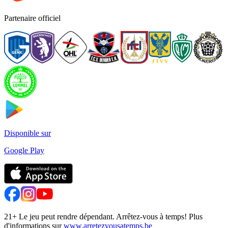
Partenaire officiel
Disponible sur
Google Play
21+ Le jeu peut rendre dépendant. Arrêtez-vous à temps! Plus
d'informations sur
www.arretezvousatemps.be