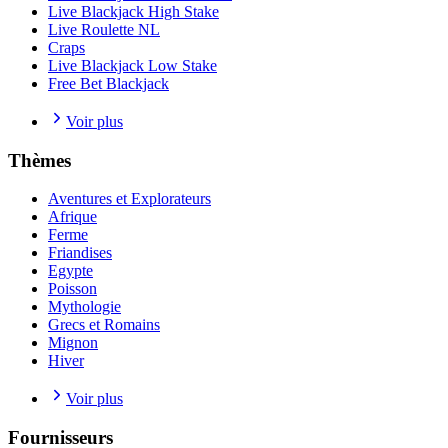
Live Blackjack High Stake
Live Roulette NL
Craps
Live Blackjack Low Stake
Free Bet Blackjack
Voir plus
Thèmes
Aventures et Explorateurs
Afrique
Ferme
Friandises
Egypte
Poisson
Mythologie
Grecs et Romains
Mignon
Hiver
Voir plus
Fournisseurs