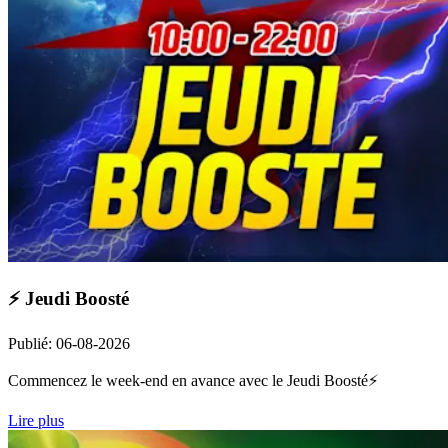
⚡ Jeudi Boosté
Publié
:
06-08-2026
Commencez le week-end en avance avec le Jeudi Boosté⚡
Lire plus