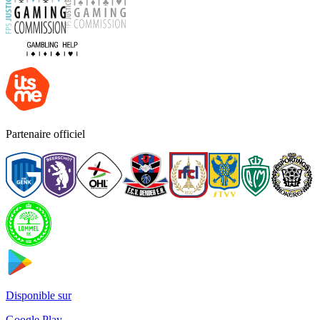
Partenaire officiel
Disponible sur
Google Play