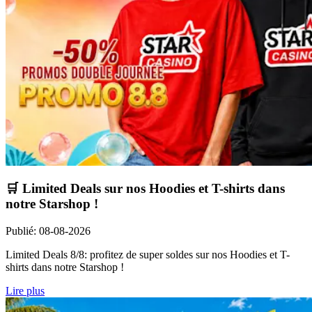
🛒 Limited Deals sur nos Hoodies et T-shirts dans
notre Starshop !
Publié
:
08-08-2026
Limited Deals 8/8: profitez de super soldes sur nos Hoodies et T-
shirts dans notre Starshop !
Lire plus