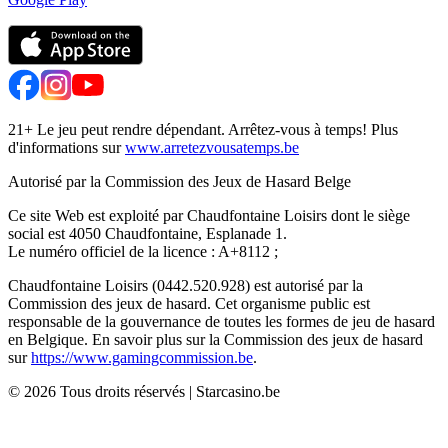
21+ Le jeu peut rendre dépendant. Arrêtez-vous à temps! Plus
d'informations sur
www.arretezvousatemps.be
Autorisé par la Commission des Jeux de Hasard Belge
Ce site Web est exploité par Chaudfontaine Loisirs dont le siège
social est 4050 Chaudfontaine, Esplanade 1.
Le numéro officiel de la licence : A+8112 ;
Chaudfontaine Loisirs (0442.520.928) est autorisé par la
Commission des jeux de hasard. Cet organisme public est
responsable de la gouvernance de toutes les formes de jeu de hasard
en Belgique. En savoir plus sur la Commission des jeux de hasard
sur
https://www.gamingcommission.be
.
©
2026
Tous droits réservés
|
Starcasino.be