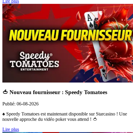
Lire plus
🍅 Nouveau fournisseur : Speedy Tomatoes
Publié
:
06-08-2026
♠️ Speedy Tomatoes est maintenant disponible sur Starcasino ! Une
nouvelle approche du vidéo poker vous attend ! 🍅
Lire plus