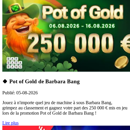
🍀 Pot of Gold de Barbara Bang
Publié
:
05-08-2026
Jouez à n'importe quel jeu de machine à sous Barbara Bang,
grimpez au classement et gagnez votre part des 250 000 € mis en jeu
lors de la promotion Pot of Gold de Barbara Bang !
Lire plus