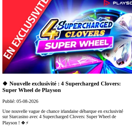
🍀 Nouvelle exclusivité : 4 Supercharged Clovers:
Super Wheel de Playson
Publié
:
05-08-2026
Une nouvelle vague de chance irlandaise débarque en exclusivité
sur Starcasino avec 4 Supercharged Clovers: Super Wheel de
Playson ! 🍀⚡