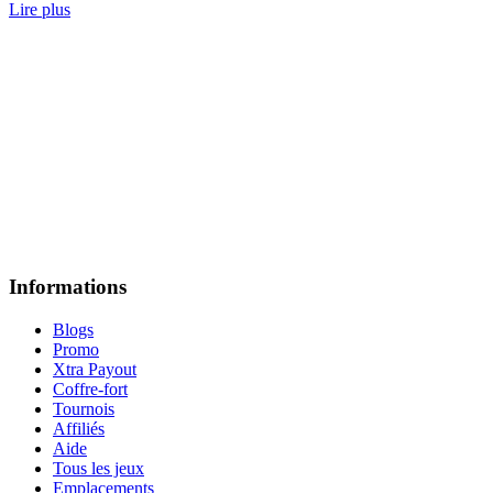
Lire plus
Informations
Blogs
Promo
Xtra Payout
Coffre-fort
Tournois
Affiliés
Aide
Tous les jeux
Emplacements