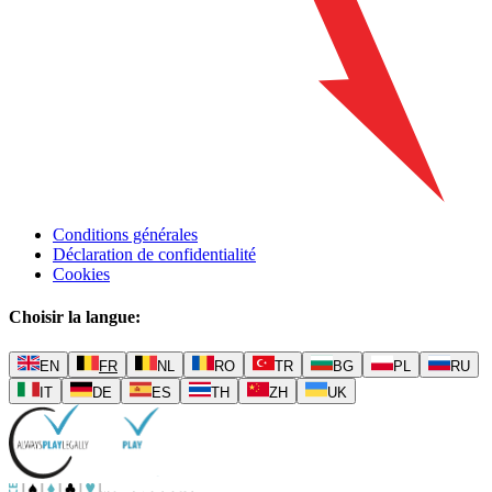
Conditions générales
Déclaration de confidentialité
Cookies
Choisir la langue
:
EN
FR
NL
RO
TR
BG
PL
RU
IT
DE
ES
TH
ZH
UK