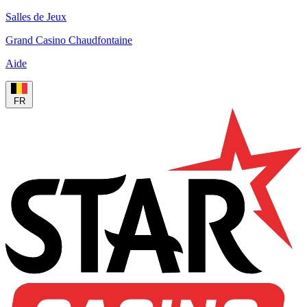
Salles de Jeux
Grand Casino Chaudfontaine
Aide
FR